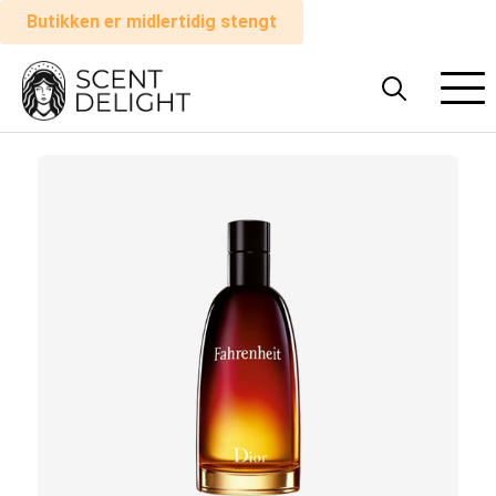
Butikken er midlertidig stengt
Alle
parfymer
Mann
Kvinne
Hvordan
det
fungerer
Handlevogn