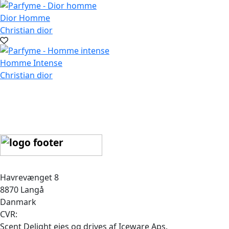
Dior Homme
Christian dior
Homme Intense
Christian dior
Havrevænget 8
8870 Langå
Danmark
CVR:
Scent Delight ejes og drives af Iceware Aps.