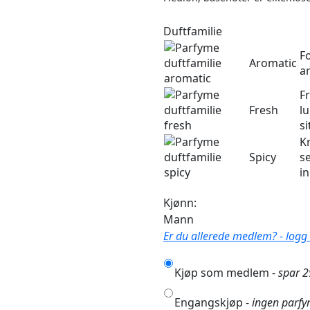
Duftfamilie
F
Aromatic
ar
F
Fresh
lu
si
K
Spicy
se
i
Kjønn:
Mann
Er du allerede medlem? - logg i
Kjøp som medlem -
spar 
Engangskjøp -
ingen parfy