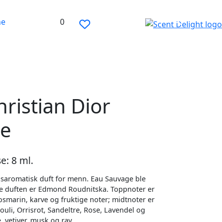
ne
0
ristian Dior
ge
e: 8 ml.
usaromatisk duft for menn. Eau Sauvage ble
ne duften er Edmond Roudnitska. Toppnoter er
osmarin, karve og fruktige noter; midtnoter er
houli, Orrisrot, Sandeltre, Rose, Lavendel og
 vetiver, musk og rav.