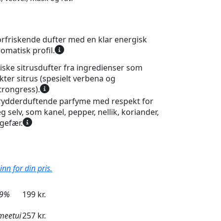
orfriskende dufter med en klar energisk
omatisk profil.
riske sitrusdufter fra ingredienser som
kter sitrus (spesielt verbena og
trongress).
rydderduftende parfyme med respekt for
g selv, som kanel, pepper, nellik, koriander,
ngefær.
nn for din pris.
29%
199 kr.
meetui
257 kr.