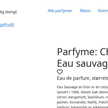
Alle parfymer
Mann
Kvin
dig stengt
gn
Profil
Parfyme: Ch
Eau sauva
Eau de parfum, størrels
Eau Sauvage av Dior er en sitr
lansert i 1966. Nesen bak den
sitron, bergamott, basilikum, r
Jasmin, Koriander, Nellik, Patc
Hedion; basenoter er eikemose,