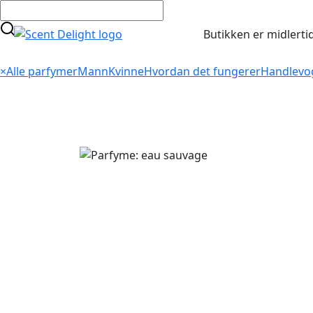
Butikken er midlerti
×
Alle parfymer
Mann
Kvinne
Hvordan det fungerer
Handlevo