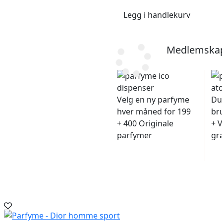
Legg i handlekurv
Medlemskap 
Velg en ny parfyme
Du 
hver måned for 199
br
+ 400 Originale
+ 
parfymer
gr