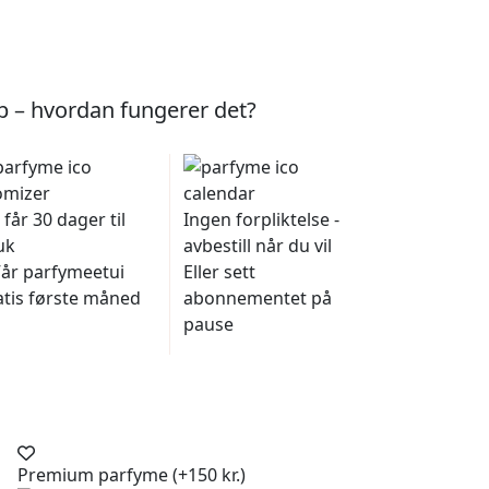
– hvordan fungerer det?
får 30 dager til
Ingen forpliktelse -
uk
avbestill når du vil
Vår parfymeetui
Eller sett
atis første måned
abonnementet på
pause
Premium parfyme (+150 kr.)