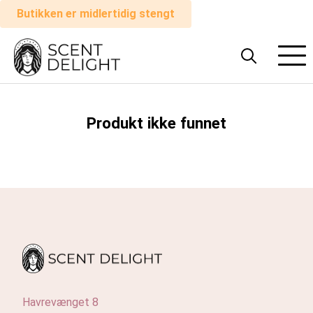
Butikken er midlertidig stengt
Alle
parfymer
Mann
Produkt ikke funnet
Kvinne
Hvordan
det
fungerer
Handlevogn
Havrevænget 8