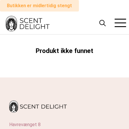
Butikken er midlertidig stengt
Alle
parfymer
Mann
Produkt ikke funnet
Kvinne
Hvordan
det
fungerer
Handlevogn
Havrevænget 8