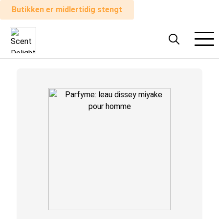
Butikken er midlertidig stengt
Alle
parfymer
Mann
Kvinne
Hvordan
det
fungerer
Handlevogn