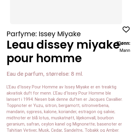
Profil
Parfyme: Issey Miyake
Leau dissey miyake
Kjønn:
Mann
pour homme
Eau de parfum, størrelse: 8 ml.
L'Eau d'Issey Pour Homme av Issey Miyake er en treaktig
akvatisk duft for menn. L'Eau d'Issey Pour Homme ble
lansert i 1994. Nesen bak denne duften er Jacques Cavallier.
Toppnoter er Yuzu, sitron, bergamott, sitronverbena,
mandarin, sypress, kalone, koriander, estragon og salvie;
midtnoter er blå lotus, muskatnøtt, liljekonvall, bourbon
geranium, safran, ceylon kanel og Mignonette; basenoter er
Tahitian Vetiver, Musk, Cedar, Sandeltre, Tobakk og Amber.