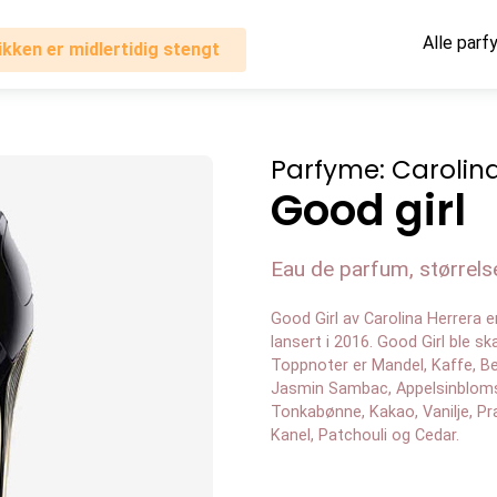
Alle parf
ikken er midlertidig stengt
Parfyme: Carolin
Good girl
Eau de parfum, størrelse
Good Girl av Carolina Herrera er
lansert i 2016. Good Girl ble s
Toppnoter er Mandel, Kaffe, B
Jasmin Sambac, Appelsinblomst
Tonkabønne, Kakao, Vanilje, Pr
Kanel, Patchouli og Cedar.