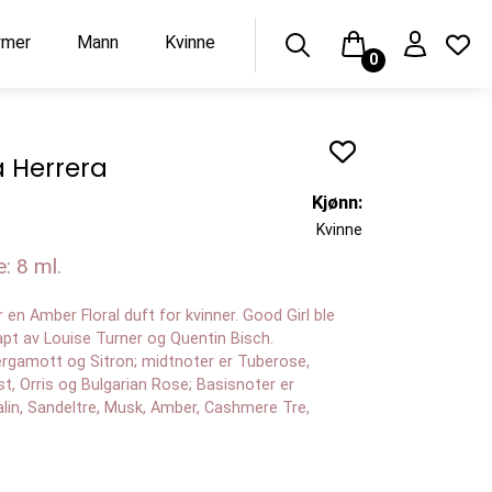
ymer
Mann
Kvinne
0
a Herrera
Kjønn:
Kvinne
: 8 ml.
 en Amber Floral duft for kvinner. Good Girl ble
kapt av Louise Turner og Quentin Bisch.
ergamott og Sitron; midtnoter er Tuberose,
, Orris og Bulgarian Rose; Basisnoter er
alin, Sandeltre, Musk, Amber, Cashmere Tre,