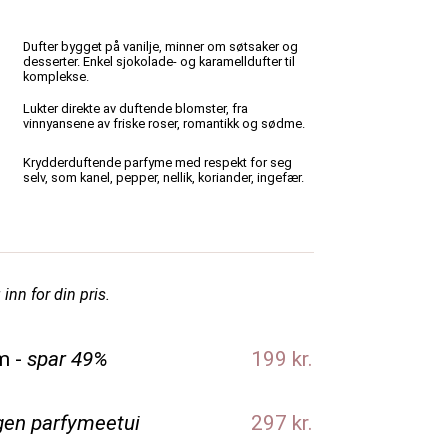
Dufter bygget på vanilje, minner om søtsaker og
desserter. Enkel sjokolade- og karamelldufter til
komplekse.
Lukter direkte av duftende blomster, fra
vinnyansene av friske roser, romantikk og sødme.
Krydderduftende parfyme med respekt for seg
selv, som kanel, pepper, nellik, koriander, ingefær.
inn for din pris.
m -
spar 49%
199 kr.
gen parfymeetui
297 kr.