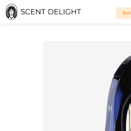
But
Alle
parfymer
Mann
Kvinne
Hvordan
det
fungerer
Handlevogn