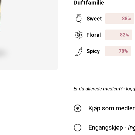
Duftfamilie
Sweet
Floral
Spicy
Er du allerede medlem? - logg 
Kjøp som medle
Engangskjøp -
in