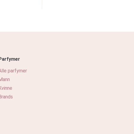
Parfymer
Alle parfymer
Mann
Kvinne
Brands