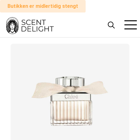
Butikken er midlertidig stengt
Alle
parfymer
Mann
Kvinne
Hvordan
det
fungerer
Handlevogn