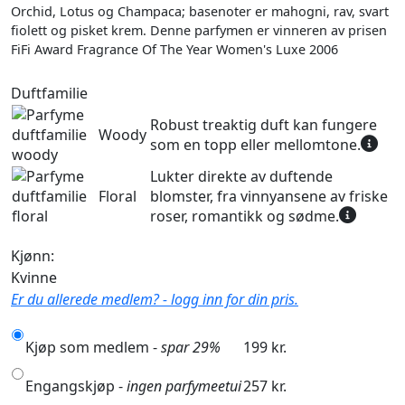
Orchid, Lotus og Champaca; basenoter er mahogni, rav, svart
fiolett og pisket krem. Denne parfymen er vinneren av prisen
FiFi Award Fragrance Of The Year Women's Luxe 2006
Duftfamilie
Robust treaktig duft kan fungere
Woody
som en topp eller mellomtone.
Lukter direkte av duftende
Floral
blomster, fra vinnyansene av friske
roser, romantikk og sødme.
Kjønn:
Kvinne
Er du allerede medlem? - logg inn for din pris.
Kjøp som medlem -
spar 29%
199 kr.
Engangskjøp -
ingen parfymeetui
257 kr.