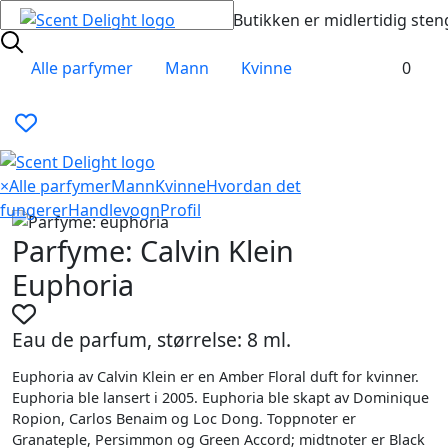
Butikken er midlertidig sten
Alle parfymer
Mann
Kvinne
0
×
Alle parfymer
Mann
Kvinne
Hvordan det
fungerer
Handlevogn
Profil
Parfyme: Calvin Klein
Euphoria
Eau de parfum, størrelse: 8 ml.
Euphoria av Calvin Klein er en Amber Floral duft for kvinner.
Euphoria ble lansert i 2005. Euphoria ble skapt av Dominique
Ropion, Carlos Benaim og Loc Dong. Toppnoter er
Granateple, Persimmon og Green Accord; midtnoter er Black