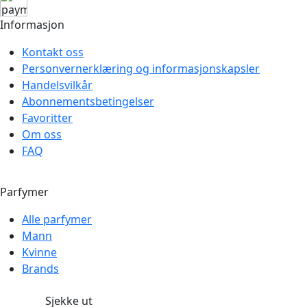
Informasjon
Kontakt oss
Personvernerklæring og informasjonskapsler
Handelsvilkår
Abonnementsbetingelser
Favoritter
Om oss
FAQ
Parfymer
Alle parfymer
Mann
Kvinne
Brands
Sjekke ut