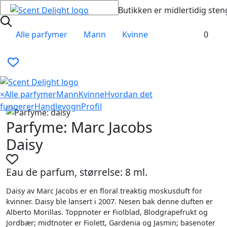
Butikken er midlertidig sten
Alle parfymer
Mann
Kvinne
0
×
Alle parfymer
Mann
Kvinne
Hvordan det
fungerer
Handlevogn
Profil
Parfyme: Marc Jacobs
Daisy
Eau de parfum, størrelse: 8 ml.
Daisy av Marc Jacobs er en floral treaktig moskusduft for
kvinner. Daisy ble lansert i 2007. Nesen bak denne duften er
Alberto Morillas. Toppnoter er Fiolblad, Blodgrapefrukt og
Jordbær; midtnoter er Fiolett, Gardenia og Jasmin; basenoter