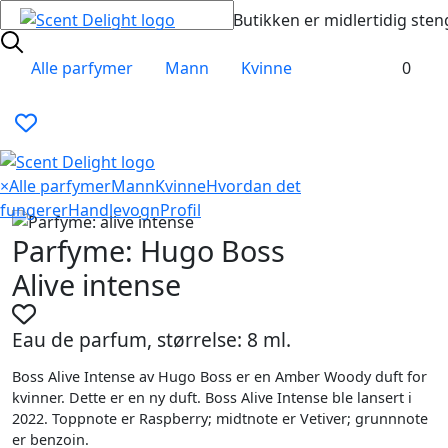
Butikken er midlertidig sten
Alle parfymer
Mann
Kvinne
0
×
Alle parfymer
Mann
Kvinne
Hvordan det
fungerer
Handlevogn
Profil
Parfyme: Hugo Boss
Alive intense
Eau de parfum, størrelse: 8 ml.
Boss Alive Intense av Hugo Boss er en Amber Woody duft for
kvinner. Dette er en ny duft. Boss Alive Intense ble lansert i
2022. Toppnote er Raspberry; midtnote er Vetiver; grunnnote
er benzoin.