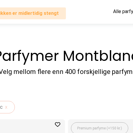
Alle parf
ikken er midlertidig stengt
Parfymer Montblan
Velg mellom flere enn 400 forskjellige parfym
nc
x
Premium parfyme (+150 kr.)