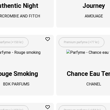
thentic Night
Journey
RCROMBIE AND FITCH
AMOUAGE
arfyme (+150 kr.)
Premium parfyme (+77 kr.)
ouge Smoking
Chance Eau Te
BDK PARFUMS
CHANEL