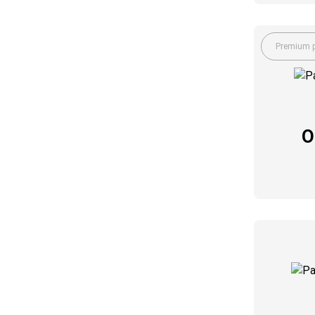
Premium p
O