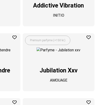
Addictive Vibration
INITIO
Premium parfyme (+150 kr.)
ndre
Jubilation Xxv
AMOUAGE