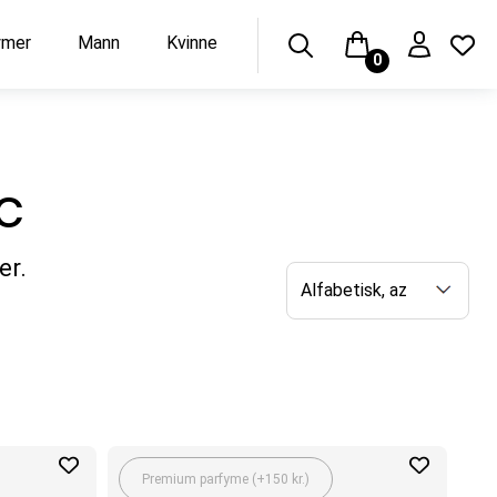
ymer
Mann
Kvinne
0
c
er.
Premium parfyme (+150 kr.)