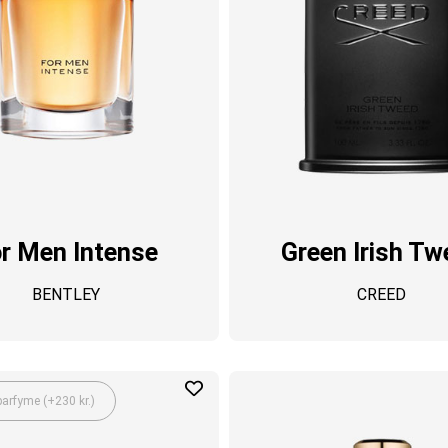
r Men Intense
Green Irish Tw
BENTLEY
CREED
arfyme (+230 kr.)