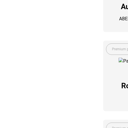
Au
ABE
Premium p
R