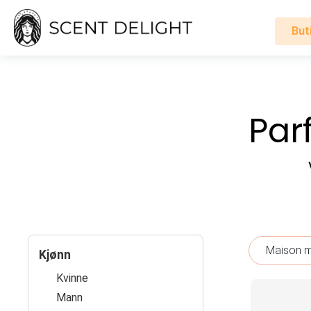
But
Alle
parfymer
Par
Mann
Kvinne
Hvordan
det
fungerer
Maison 
Kjønn
Kvinne
Handlevogn
Mann