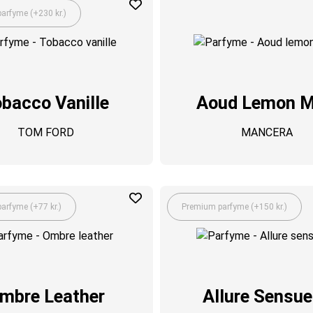
arfyme (+230 kr.)
bacco Vanille
Aoud Lemon M
TOM FORD
MANCERA
arfyme (+77 kr.)
Premium parfyme (+150 kr.)
mbre Leather
Allure Sensue