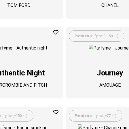
TOM FORD
CHANEL
Premium parfyme (+150 kr.)
thentic Night
Journey
RCROMBIE AND FITCH
AMOUAGE
arfyme (+150 kr.)
Premium parfyme (+77 kr.)