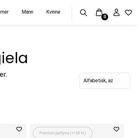
ymer
Mann
Kvinne
0
iela
er.
Premium parfyme (+150 kr.)