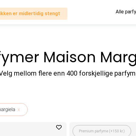
Alle parf
ikken er midlertidig stengt
fymer Maison Marg
Velg mellom flere enn 400 forskjellige parfym
margiela
x
Premium parfyme (+150 kr.)