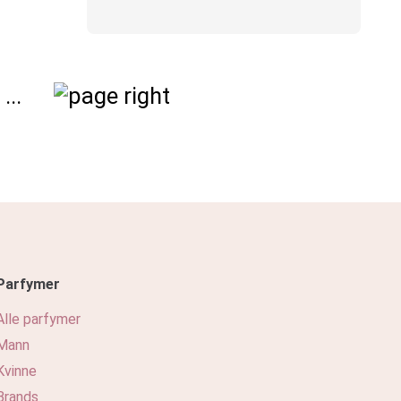
...
Parfymer
Alle parfymer
Mann
Kvinne
Brands