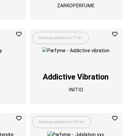
ZARKOPERFUME
Premium parfyme (+77 kr.)
Addictive Vibration
INITIO
Premium parfyme (+150 kr.)