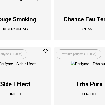
ouge Smoking
Chance Eau Te
BDK PARFUMS
CHANEL
arfyme (+150 kr.)
Premium parfyme (+150 kr.)
Side Effect
Erba Pura
INITIO
XERJOFF