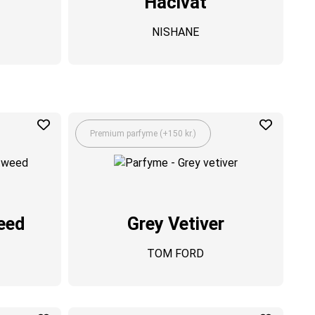
Hacivat
NISHANE
Premium parfyme (+150 kr.)
eed
Grey Vetiver
TOM FORD