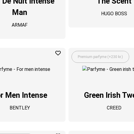
 De Nuit Intense
The Scent
Man
HUGO BOSS
ARMAF
Premium parfyme (+230 kr.)
r Men Intense
Green Irish Tw
BENTLEY
CREED