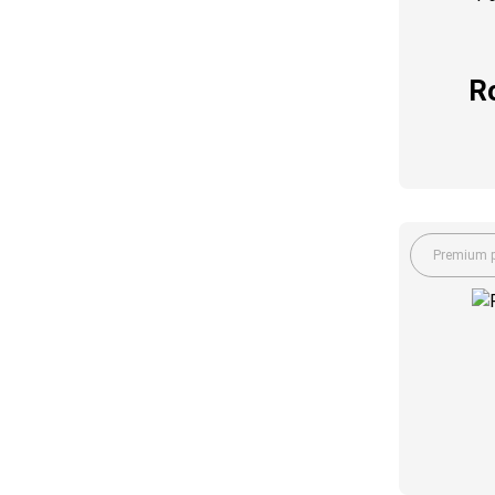
R
Premium p