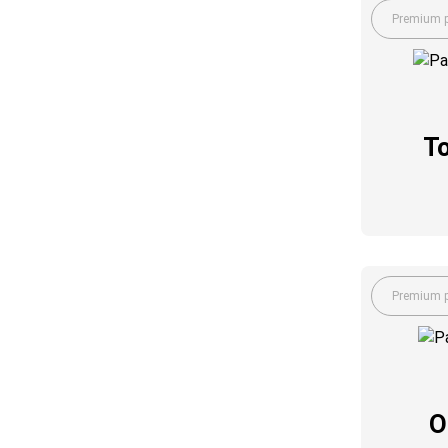
Premium p
To
Premium p
O