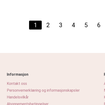
1
2
3
4
5
6
Informasjon
Kontakt oss
Personvernerklæring og informasjonskapsler
Handelsvilkår
Abonnementsbetingelser