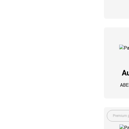
Au
ABE
Premium p